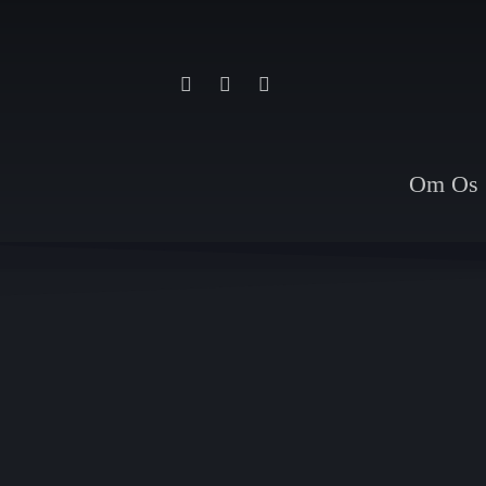
Skip
to
main
facebook
linkedin
instagram
content
Om Os