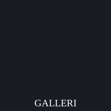
Fäller man in
 i öar, skola eller
Ö-SITTNING
d. Du kan också
llningar, mässor
GALLERI