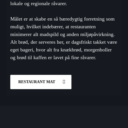
lokale og
regionale råvarer.
Målet er at skabe en så bæredygtig forretning som
muligt, hvilket
indebærer
, at restauranten
minimerer alt madspild og anden miljøpåvirkning.
Alt brød, der serveres her, er
dags
frisk
t
takket være
eget bageri, h
vor alt fra knækbrød, morgenboller
og
brød til kaffen
er lavet
på
fine råvarer.
RESTAURANT MAT